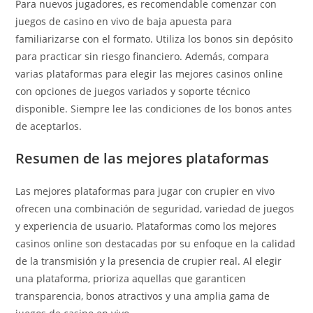
Para nuevos jugadores, es recomendable comenzar con
juegos de casino en vivo de baja apuesta para
familiarizarse con el formato. Utiliza los bonos sin depósito
para practicar sin riesgo financiero. Además, compara
varias plataformas para elegir las mejores casinos online
con opciones de juegos variados y soporte técnico
disponible. Siempre lee las condiciones de los bonos antes
de aceptarlos.
Resumen de las mejores plataformas
Las mejores plataformas para jugar con crupier en vivo
ofrecen una combinación de seguridad, variedad de juegos
y experiencia de usuario. Plataformas como los mejores
casinos online son destacadas por su enfoque en la calidad
de la transmisión y la presencia de crupier real. Al elegir
una plataforma, prioriza aquellas que garanticen
transparencia, bonos atractivos y una amplia gama de