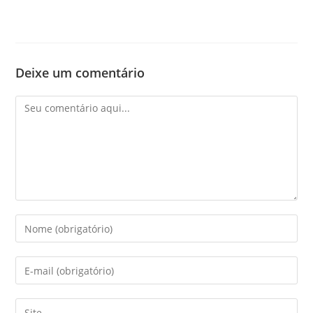
Deixe um comentário
Comentário
Digite
seu
nome
Digite
ou
seu
nome
endereço
Digite
de