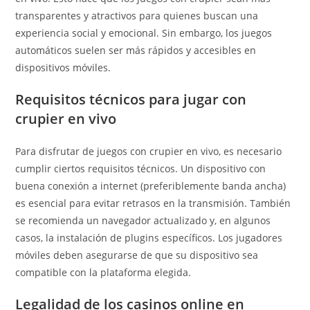
transparentes y atractivos para quienes buscan una
experiencia social y emocional. Sin embargo, los juegos
automáticos suelen ser más rápidos y accesibles en
dispositivos móviles.
Requisitos técnicos para jugar con
crupier en vivo
Para disfrutar de juegos con crupier en vivo, es necesario
cumplir ciertos requisitos técnicos. Un dispositivo con
buena conexión a internet (preferiblemente banda ancha)
es esencial para evitar retrasos en la transmisión. También
se recomienda un navegador actualizado y, en algunos
casos, la instalación de plugins específicos. Los jugadores
móviles deben asegurarse de que su dispositivo sea
compatible con la plataforma elegida.
Legalidad de los casinos online en