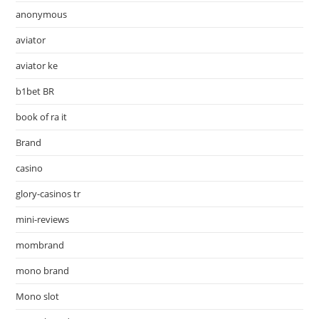
anonymous
aviator
aviator ke
b1bet BR
book of ra it
Brand
casino
glory-casinos tr
mini-reviews
mombrand
mono brand
Mono slot