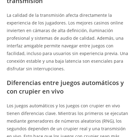
transmisión
La calidad de la transmisión afecta directamente la
experiencia de los jugadores. Los mejores casinos online
invierten en cámaras de alta definición, iluminación
profesional y sistemas de audio de calidad. Además, una
interfaz amigable permite navegar entre juegos con
facilidad, incluso para usuarios sin experiencia previa. Una
conexión estable y una baja latencia son esenciales para
disfrutar sin interrupciones.
Diferencias entre juegos automáticos y
con crupier en vivo
Los juegos automáticos y los juegos con crupier en vivo
tienen diferencias clave. Mientras los primeros se ejecutan
mediante generadores de números aleatorios (RNG), los
segundos dependen de un crupier real y una transmisión
en vivo. Esto hace que los juegos con crupier sean más