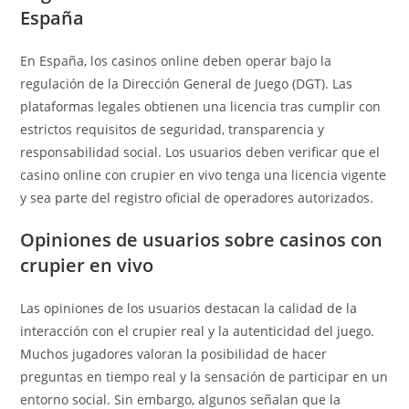
España
En España, los casinos online deben operar bajo la
regulación de la Dirección General de Juego (DGT). Las
plataformas legales obtienen una licencia tras cumplir con
estrictos requisitos de seguridad, transparencia y
responsabilidad social. Los usuarios deben verificar que el
casino online con crupier en vivo tenga una licencia vigente
y sea parte del registro oficial de operadores autorizados.
Opiniones de usuarios sobre casinos con
crupier en vivo
Las opiniones de los usuarios destacan la calidad de la
interacción con el crupier real y la autenticidad del juego.
Muchos jugadores valoran la posibilidad de hacer
preguntas en tiempo real y la sensación de participar en un
entorno social. Sin embargo, algunos señalan que la