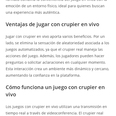
emoción de un entorno físico, ideal para quienes buscan
una experiencia más auténtica.
Ventajas de jugar con crupier en vivo
Jugar con crupier en vivo aporta varios beneficios. Por un
lado, se elimina la sensación de aleatoriedad asociada a los
juegos automatizados, ya que el crupier real maneja las
acciones del juego. Además, los jugadores pueden hacer
preguntas o solicitar aclaraciones en cualquier momento.
Esta interacción crea un ambiente más dinámico y cercano,
aumentando la confianza en la plataforma.
Cómo funciona un juego con crupier en
vivo
Los juegos con crupier en vivo utilizan una transmisión en
tiempo real a través de videoconferencia. El crupier real