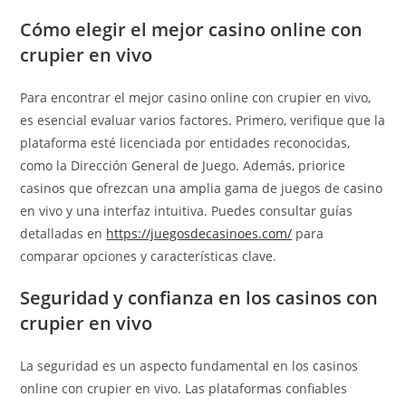
Cómo elegir el mejor casino online con
crupier en vivo
Para encontrar el mejor casino online con crupier en vivo,
es esencial evaluar varios factores. Primero, verifique que la
plataforma esté licenciada por entidades reconocidas,
como la Dirección General de Juego. Además, priorice
casinos que ofrezcan una amplia gama de juegos de casino
en vivo y una interfaz intuitiva. Puedes consultar guías
detalladas en
https://juegosdecasinoes.com/
para
comparar opciones y características clave.
Seguridad y confianza en los casinos con
crupier en vivo
La seguridad es un aspecto fundamental en los casinos
online con crupier en vivo. Las plataformas confiables