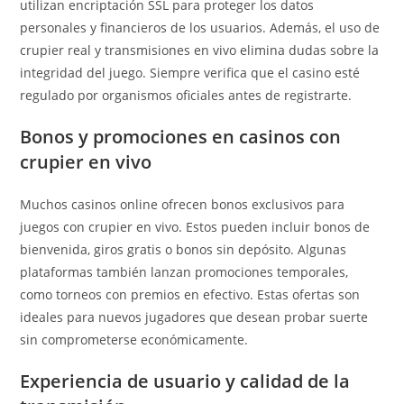
utilizan encriptación SSL para proteger los datos
personales y financieros de los usuarios. Además, el uso de
crupier real y transmisiones en vivo elimina dudas sobre la
integridad del juego. Siempre verifica que el casino esté
regulado por organismos oficiales antes de registrarte.
Bonos y promociones en casinos con
crupier en vivo
Muchos casinos online ofrecen bonos exclusivos para
juegos con crupier en vivo. Estos pueden incluir bonos de
bienvenida, giros gratis o bonos sin depósito. Algunas
plataformas también lanzan promociones temporales,
como torneos con premios en efectivo. Estas ofertas son
ideales para nuevos jugadores que desean probar suerte
sin comprometerse económicamente.
Experiencia de usuario y calidad de la