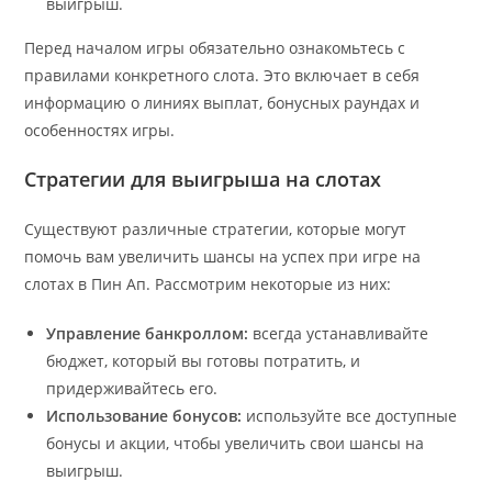
выигрыш.
Перед началом игры обязательно ознакомьтесь с
правилами конкретного слота. Это включает в себя
информацию о линиях выплат, бонусных раундах и
особенностях игры.
Стратегии для выигрыша на слотах
Существуют различные стратегии, которые могут
помочь вам увеличить шансы на успех при игре на
слотах в Пин Ап. Рассмотрим некоторые из них:
Управление банкроллом:
всегда устанавливайте
бюджет, который вы готовы потратить, и
придерживайтесь его.
Использование бонусов:
используйте все доступные
бонусы и акции, чтобы увеличить свои шансы на
выигрыш.