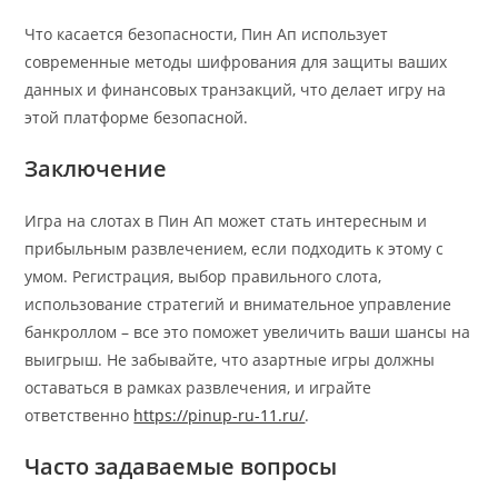
Что касается безопасности, Пин Ап использует
современные методы шифрования для защиты ваших
данных и финансовых транзакций, что делает игру на
этой платформе безопасной.
Заключение
Игра на слотах в Пин Ап может стать интересным и
прибыльным развлечением, если подходить к этому с
умом. Регистрация, выбор правильного слота,
использование стратегий и внимательное управление
банкроллом – все это поможет увеличить ваши шансы на
выигрыш. Не забывайте, что азартные игры должны
оставаться в рамках развлечения, и играйте
ответственно
https://pinup-ru-11.ru/
.
Часто задаваемые вопросы