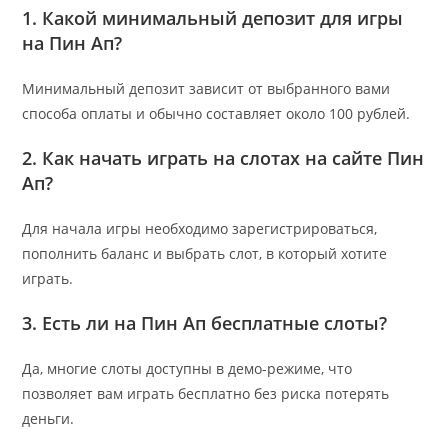
1. Какой минимальный депозит для игры
на Пин Ап?
Минимальный депозит зависит от выбранного вами
способа оплаты и обычно составляет около 100 рублей.
2. Как начать играть на слотах на сайте Пин
Ап?
Для начала игры необходимо зарегистрироваться,
пополнить баланс и выбрать слот, в который хотите
играть.
3. Есть ли на Пин Ап бесплатные слоты?
Да, многие слоты доступны в демо-режиме, что
позволяет вам играть бесплатно без риска потерять
деньги.