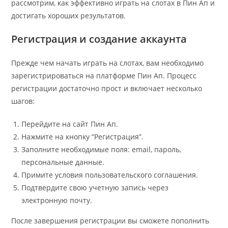
рассмотрим, как эффективно играть на слотах в Пин Ап и
достигать хороших результатов.
Регистрация и создание аккаунта
Прежде чем начать играть на слотах, вам необходимо
зарегистрироваться на платформе Пин Ап. Процесс
регистрации достаточно прост и включает несколько
шагов:
Перейдите на сайт Пин Ап.
Нажмите на кнопку “Регистрация”.
Заполните необходимые поля: email, пароль,
персональные данные.
Примите условия пользовательского соглашения.
Подтвердите свою учетную запись через
электронную почту.
После завершения регистрации вы сможете пополнить