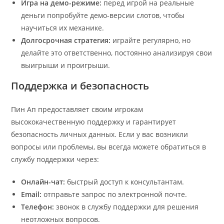
Игра на демо-режиме:
перед игрой на реальные
деньги попробуйте демо-версии слотов, чтобы
научиться их механике.
Долгосрочная стратегия:
играйте регулярно, но
делайте это ответственно, постоянно анализируя свои
выигрыши и проигрыши.
Поддержка и безопасность
Пин Ап предоставляет своим игрокам
высококачественную поддержку и гарантирует
безопасность личных данных. Если у вас возникли
вопросы или проблемы, вы всегда можете обратиться в
службу поддержки через:
Онлайн-чат:
быстрый доступ к консультантам.
Email:
отправьте запрос по электронной почте.
Телефон:
звонок в службу поддержки для решения
неотложных вопросов.