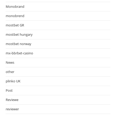
Monobrand
monobrend
mostbet GR
mostbet hungary
mostbet norway
mx-bbrbet-casino
News
other
plinko UK
Post
Reviewe
reviewer