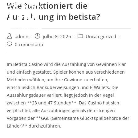
Wie funktioniert die
Ir
para
Menu
Auszahlung im
betista
?
o
conteúdo
Autor
Post
Categoria
admin
julho 8, 2025
Uncategorized
do
publicado:
do
Comentários
0 comentário
post:
post:
do
post:
Im Betista Casino wird die Auszahlung von Gewinnen klar
und einfach gestaltet. Spieler können aus verschiedenen
Methoden wählen, um ihre Gewinne zu erhalten,
einschließlich Banküberweisungen und E-Wallets. Die
Auszahlungsdauer variiert, liegt jedoch in der Regel
zwischen **23 und 47 Stunden**. Das Casino hat sich
verpflichtet, alle Auszahlungen gemäß den strengen
Vorgaben der **GGL (Gemeinsame Glücksspielbehörde der
Länder)** durchzuführen.