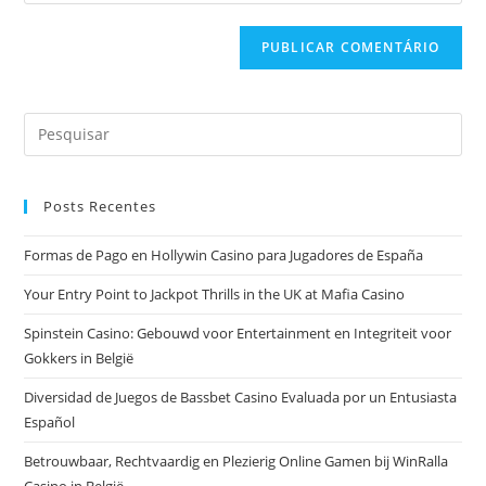
o
usuário
e-
URL
para
mail
do
comentar
para
seu
comentar
site
Pesquisar
(opcional)
neste
site
Posts Recentes
Formas de Pago en Hollywin Casino para Jugadores de España
Your Entry Point to Jackpot Thrills in the UK at Mafia Casino
Spinstein Casino: Gebouwd voor Entertainment en Integriteit voor
Gokkers in België
Diversidad de Juegos de Bassbet Casino Evaluada por un Entusiasta
Español
Betrouwbaar, Rechtvaardig en Plezierig Online Gamen bij WinRalla
Casino in België