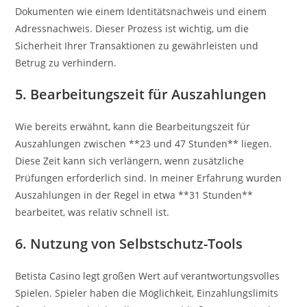
Dokumenten wie einem Identitätsnachweis und einem
Adressnachweis. Dieser Prozess ist wichtig, um die
Sicherheit Ihrer Transaktionen zu gewährleisten und
Betrug zu verhindern.
5. Bearbeitungszeit für Auszahlungen
Wie bereits erwähnt, kann die Bearbeitungszeit für
Auszahlungen zwischen **23 und 47 Stunden** liegen.
Diese Zeit kann sich verlängern, wenn zusätzliche
Prüfungen erforderlich sind. In meiner Erfahrung wurden
Auszahlungen in der Regel in etwa **31 Stunden**
bearbeitet, was relativ schnell ist.
6. Nutzung von Selbstschutz-Tools
Betista Casino legt großen Wert auf verantwortungsvolles
Spielen. Spieler haben die Möglichkeit, Einzahlungslimits