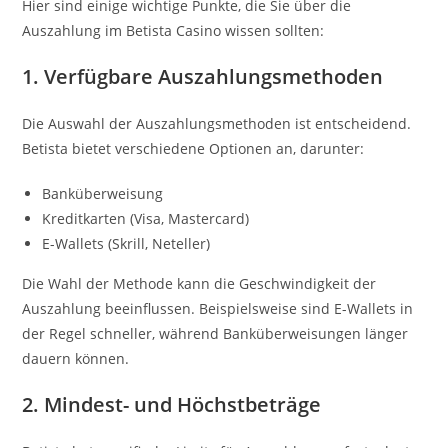
Hier sind einige wichtige Punkte, die Sie über die
Auszahlung im Betista Casino wissen sollten:
1. Verfügbare Auszahlungsmethoden
Die Auswahl der Auszahlungsmethoden ist entscheidend.
Betista bietet verschiedene Optionen an, darunter:
Banküberweisung
Kreditkarten (Visa, Mastercard)
E-Wallets (Skrill, Neteller)
Die Wahl der Methode kann die Geschwindigkeit der
Auszahlung beeinflussen. Beispielsweise sind E-Wallets in
der Regel schneller, während Banküberweisungen länger
dauern können.
2. Mindest- und Höchstbeträge