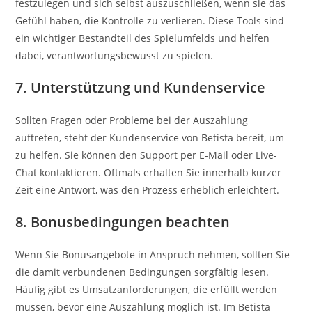
festzulegen und sich selbst auszuschließen, wenn sie das
Gefühl haben, die Kontrolle zu verlieren. Diese Tools sind
ein wichtiger Bestandteil des Spielumfelds und helfen
dabei, verantwortungsbewusst zu spielen.
7. Unterstützung und Kundenservice
Sollten Fragen oder Probleme bei der Auszahlung
auftreten, steht der Kundenservice von Betista bereit, um
zu helfen. Sie können den Support per E-Mail oder Live-
Chat kontaktieren. Oftmals erhalten Sie innerhalb kurzer
Zeit eine Antwort, was den Prozess erheblich erleichtert.
8. Bonusbedingungen beachten
Wenn Sie Bonusangebote in Anspruch nehmen, sollten Sie
die damit verbundenen Bedingungen sorgfältig lesen.
Häufig gibt es Umsatzanforderungen, die erfüllt werden
müssen, bevor eine Auszahlung möglich ist. Im Betista