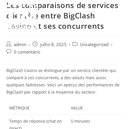
Les comparaisons de services
Ir
para
Menu
clientèle entre BigClash
o
Casino et ses concurrents
conteúdo
Autor
Post
Categoria
admin
julho 8, 2025
Uncategorized
do
publicado:
do
Comentários
0 comentário
post:
post:
do
post:
BigClash Casino se distingue par un service clientèle qui,
comparé à ses concurrents, a des atouts mais aussi
quelques faiblesses. Voici un aperçu des performances de
BigClash par rapport à la moyenne du secteur.
MÉTRIQUE
VALUE
Temps de réponse (chat en
5 minutes
direct)