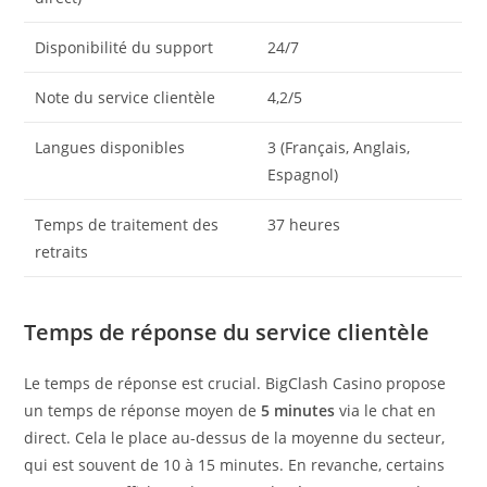
Disponibilité du support
24/7
Note du service clientèle
4,2/5
Langues disponibles
3 (Français, Anglais,
Espagnol)
Temps de traitement des
37 heures
retraits
Temps de réponse du service clientèle
Le temps de réponse est crucial. BigClash Casino propose
un temps de réponse moyen de
5 minutes
via le chat en
direct. Cela le place au-dessus de la moyenne du secteur,
qui est souvent de 10 à 15 minutes. En revanche, certains