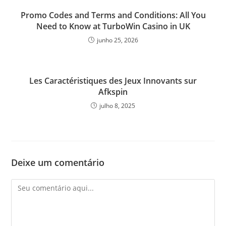
Promo Codes and Terms and Conditions: All You
Need to Know at TurboWin Casino in UK
junho 25, 2026
Les Caractéristiques des Jeux Innovants sur
Afkspin
julho 8, 2025
Deixe um comentário
Comentário