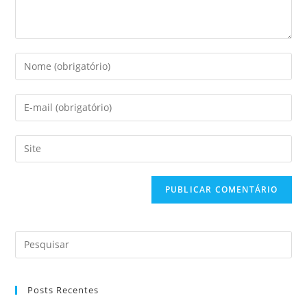
Digite
seu
nome
Digite
ou
seu
nome
endereço
Digite
de
de
o
usuário
e-
URL
para
mail
do
comentar
para
seu
comentar
site
Pesquisar
(opcional)
neste
site
Posts Recentes