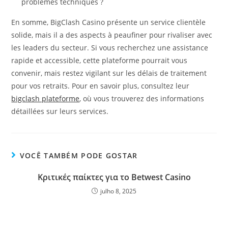
problèmes techniques ?
En somme, BigClash Casino présente un service clientèle
solide, mais il a des aspects à peaufiner pour rivaliser avec
les leaders du secteur. Si vous recherchez une assistance
rapide et accessible, cette plateforme pourrait vous
convenir, mais restez vigilant sur les délais de traitement
pour vos retraits. Pour en savoir plus, consultez leur
bigclash plateforme
, où vous trouverez des informations
détaillées sur leurs services.
VOCÊ TAMBÉM PODE GOSTAR
Κριτικές παίκτες για το Betwest Casino
julho 8, 2025