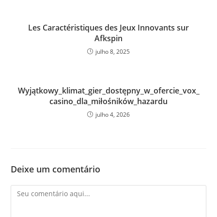
Les Caractéristiques des Jeux Innovants sur
Afkspin
julho 8, 2025
Wyjątkowy_klimat_gier_dostępny_w_ofercie_vox_
casino_dla_miłośników_hazardu
julho 4, 2026
Deixe um comentário
Comentário