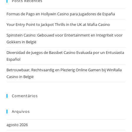
Posts Recentes
Formas de Pago en Hollywin Casino para Jugadores de España
Your Entry Point to Jackpot Thrills in the UK at Mafia Casino
Spinstein Casino: Gebouwd voor Entertainment en Integriteit voor
Gokkers in België
Diversidad de Juegos de Bassbet Casino Evaluada por un Entusiasta
Español
Betrouwbaar, Rechtvaardig en Plezierig Online Gamen bij WinRalla
Casino in België
Comentários
Arquivos
agosto 2026