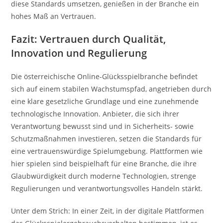
diese Standards umsetzen, genießen in der Branche ein
hohes Maß an Vertrauen.
Fazit: Vertrauen durch Qualität,
Innovation und Regulierung
Die österreichische Online-Glücksspielbranche befindet
sich auf einem stabilen Wachstumspfad, angetrieben durch
eine klare gesetzliche Grundlage und eine zunehmende
technologische Innovation. Anbieter, die sich ihrer
Verantwortung bewusst sind und in Sicherheits- sowie
Schutzmaßnahmen investieren, setzen die Standards für
eine vertrauenswürdige Spielumgebung. Plattformen wie
hier spielen sind beispielhaft für eine Branche, die ihre
Glaubwürdigkeit durch moderne Technologien, strenge
Regulierungen und verantwortungsvolles Handeln stärkt.
Unter dem Strich: In einer Zeit, in der digitale Plattformen