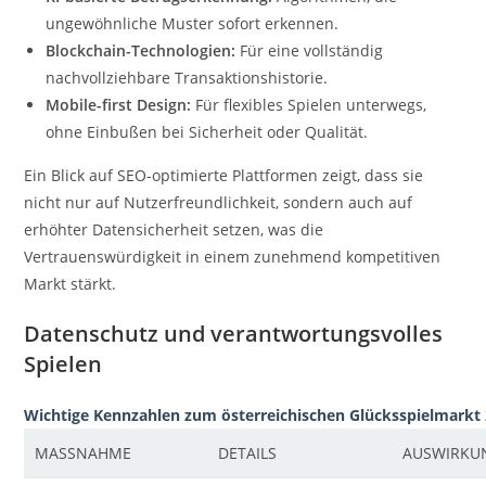
ungewöhnliche Muster sofort erkennen.
Blockchain-Technologien:
Für eine vollständig
nachvollziehbare Transaktionshistorie.
Mobile-first Design:
Für flexibles Spielen unterwegs,
ohne Einbußen bei Sicherheit oder Qualität.
Ein Blick auf SEO-optimierte Plattformen zeigt, dass sie
nicht nur auf Nutzerfreundlichkeit, sondern auch auf
erhöhter Datensicherheit setzen, was die
Vertrauenswürdigkeit in einem zunehmend kompetitiven
Markt stärkt.
Datenschutz und verantwortungsvolles
Spielen
Wichtige Kennzahlen zum österreichischen Glücksspielmarkt
MASSNAHME
DETAILS
AUSWIRKU