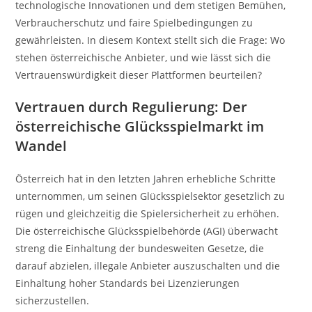
technologische Innovationen und dem stetigen Bemühen,
Verbraucherschutz und faire Spielbedingungen zu
gewährleisten. In diesem Kontext stellt sich die Frage: Wo
stehen österreichische Anbieter, und wie lässt sich die
Vertrauenswürdigkeit dieser Plattformen beurteilen?
Vertrauen durch Regulierung: Der
österreichische Glücksspielmarkt im
Wandel
Österreich hat in den letzten Jahren erhebliche Schritte
unternommen, um seinen Glücksspielsektor gesetzlich zu
rügen und gleichzeitig die Spielersicherheit zu erhöhen.
Die österreichische Glücksspielbehörde (AGI) überwacht
streng die Einhaltung der bundesweiten Gesetze, die
darauf abzielen, illegale Anbieter auszuschalten und die
Einhaltung hoher Standards bei Lizenzierungen
sicherzustellen.