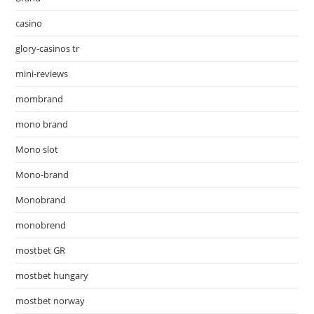
casino
glory-casinos tr
mini-reviews
mombrand
mono brand
Mono slot
Mono-brand
Monobrand
monobrend
mostbet GR
mostbet hungary
mostbet norway