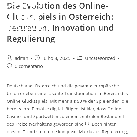
Die Evolution des Online-
Ir
para
Menu
Glücksspiels in Österreich:
o
Vertrauen, Innovation und
conteúdo
Regulierung
Autor
Post
Categoria
admin
julho 8, 2025
Uncategorized
do
publicado:
do
Comentários
0 comentário
post:
post:
do
post:
Deutschland, Österreich und die gesamte europäische
Union erleben eine rasante Transformation im Bereich des
Online-Glücksspiels. Mit mehr als 50 % der Spielenden, die
bereits ihre Einsätze digital tätigen, ist klar, dass Online-
Casinos und Sportwetten zu einem zentralen Bestandteil
[1]
des Freizeitverhaltens geworden sind
. Doch hinter
diesem Trend steht eine komplexe Matrix aus Regulierung,