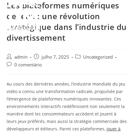
Les plateformes numériques
Ir
para
Menu
de jeux : une révolution
o
stratégique dans l’industrie du
conteúdo
divertissement
Autor
Post
Categoria
admin
julho 7, 2025
Uncategorized
do
publicado:
do
Comentários
0 comentário
post:
post:
do
post:
Au cours des dernières années, l’industrie mondiale du jeu
vidéo a connu une transformation radicale, propulsée par
l’émergence de plateformes numériques innovantes. Ces
environnements interactifs redéfinissent non seulement la
manière dont les consommateurs accèdent et jouent à
leurs jeux préférés, mais aussi la stratégie commerciale des
développeurs et éditeurs. Parmi ces plateformes,
jouer à