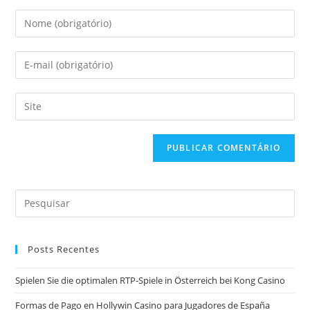
Digite
seu
nome
Digite
ou
seu
nome
endereço
Digite
de
de
o
usuário
e-
URL
para
mail
do
comentar
para
seu
comentar
site
Pesquisar
(opcional)
neste
site
Posts Recentes
Spielen Sie die optimalen RTP-Spiele in Österreich bei Kong Casino
Formas de Pago en Hollywin Casino para Jugadores de España