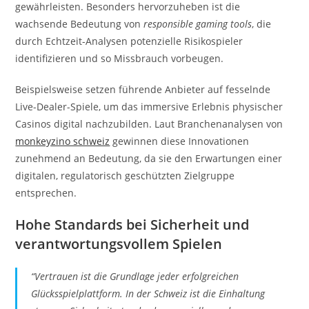
gewährleisten. Besonders hervorzuheben ist die
wachsende Bedeutung von
responsible gaming tools
, die
durch Echtzeit-Analysen potenzielle Risikospieler
identifizieren und so Missbrauch vorbeugen.
Beispielsweise setzen führende Anbieter auf fesselnde
Live-Dealer-Spiele, um das immersive Erlebnis physischer
Casinos digital nachzubilden. Laut Branchenanalysen von
monkeyzino schweiz
gewinnen diese Innovationen
zunehmend an Bedeutung, da sie den Erwartungen einer
digitalen, regulatorisch geschützten Zielgruppe
entsprechen.
Hohe Standards bei Sicherheit und
verantwortungsvollem Spielen
“Vertrauen ist die Grundlage jeder erfolgreichen
Glücksspielplattform. In der Schweiz ist die Einhaltung