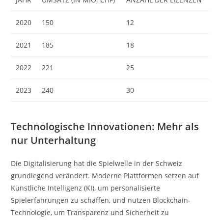
2020
150
12
2021
185
18
2022
221
25
2023
240
30
Technologische Innovationen: Mehr als
nur Unterhaltung
Die Digitalisierung hat die Spielwelle in der Schweiz
grundlegend verändert. Moderne Plattformen setzen auf
Künstliche Intelligenz (KI), um personalisierte
Spielerfahrungen zu schaffen, und nutzen Blockchain-
Technologie, um Transparenz und Sicherheit zu