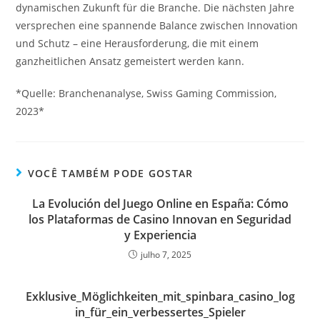
dynamischen Zukunft für die Branche. Die nächsten Jahre
versprechen eine spannende Balance zwischen Innovation
und Schutz – eine Herausforderung, die mit einem
ganzheitlichen Ansatz gemeistert werden kann.
*Quelle: Branchenanalyse, Swiss Gaming Commission,
2023*
VOCÊ TAMBÉM PODE GOSTAR
La Evolución del Juego Online en España: Cómo
los Plataformas de Casino Innovan en Seguridad
y Experiencia
julho 7, 2025
Exklusive_Möglichkeiten_mit_spinbara_casino_log
in_für_ein_verbessertes_Spieler