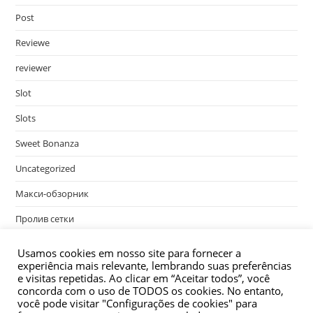
Post
Reviewe
reviewer
Slot
Slots
Sweet Bonanza
Uncategorized
Макси-обзорник
Пролив сетки
Usamos cookies em nosso site para fornecer a
Meta
experiência mais relevante, lembrando suas preferências
e visitas repetidas. Ao clicar em “Aceitar todos”, você
concorda com o uso de TODOS os cookies. No entanto,
Acessar
você pode visitar "Configurações de cookies" para
Feed de posts