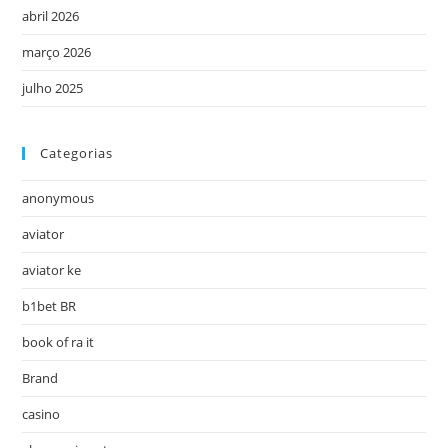
abril 2026
março 2026
julho 2025
Categorias
anonymous
aviator
aviator ke
b1bet BR
book of ra it
Brand
casino