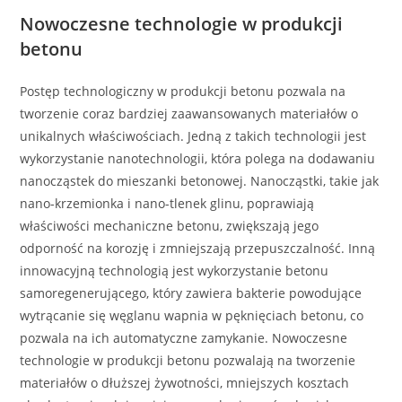
Nowoczesne technologie w produkcji
betonu
Postęp technologiczny w produkcji betonu pozwala na
tworzenie coraz bardziej zaawansowanych materiałów o
unikalnych właściwościach. Jedną z takich technologii jest
wykorzystanie nanotechnologii, która polega na dodawaniu
nanocząstek do mieszanki betonowej. Nanocząstki, takie jak
nano-krzemionka i nano-tlenek glinu, poprawiają
właściwości mechaniczne betonu, zwiększają jego
odporność na korozję i zmniejszają przepuszczalność. Inną
innowacyjną technologią jest wykorzystanie betonu
samoregenerującego, który zawiera bakterie powodujące
wytrącanie się węglanu wapnia w pęknięciach betonu, co
pozwala na ich automatyczne zamykanie. Nowoczesne
technologie w produkcji betonu pozwalają na tworzenie
materiałów o dłuższej żywotności, mniejszych kosztach