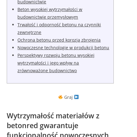
budownictwie
Beton wysokiej wytrzymałości w
budownictwie przemysłowym
Trwałość i odporność betonu na czynniki
zewnętrzne
Ochrona betonu przed korozją zbrojenia
Nowoczesne technologie w produkcji betonu
Perspektywy rozwoju betonu wysokiej
wytrzymałości i jego wpływ na
zrównoważone budownictwo
Graj
Wytrzymałość materiałów z
betonred gwarantuje
funkcjonalność nowoczesnych