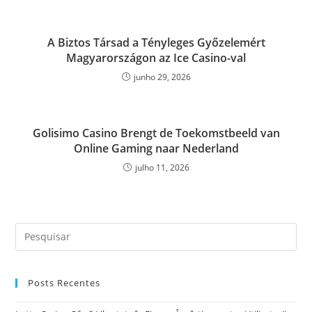
A Biztos Társad a Tényleges Győzelemért
Magyarországon az Ice Casino-val
junho 29, 2026
Golisimo Casino Brengt de Toekomstbeeld van
Online Gaming naar Nederland
julho 11, 2026
Pesquisar
neste
site
Posts Recentes