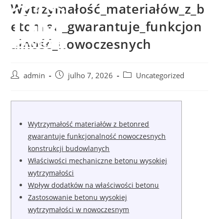
Wytrzymałość_materiałów_z_b
Ir
para
Menu
etonred_gwarantuje_funkcjon
o
alność_nowoczesnych
conteúdo
Autor
Post
Categoria
admin
julho 7, 2026
Uncategorized
do
publicado:
do
post:
post:
Wytrzymałość materiałów z betonred
gwarantuje funkcjonalność nowoczesnych
konstrukcji budowlanych
Właściwości mechaniczne betonu wysokiej
wytrzymałości
Wpływ dodatków na właściwości betonu
Zastosowanie betonu wysokiej
wytrzymałości w nowoczesnym