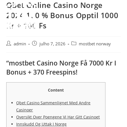
Qbet Online Casino Norge
Ir
para
Menu
2024 100 % Bonus Opptil 1000
o
Kr + 100 Fs
conteúdo
Autor
Post
Categoria
admin
julho 7, 2026
mostbet norway
do
publicado:
do
post:
post:
“mostbet Casino Norge Få 7000 Kr I
Bonus + 370 Freespins!
Content
Qbet Casino Sammenlignet Med Andre
Casinoer
Oversikt Over Poengene Vi Har Gitt Casinoet
Innskudd Og Uttak I Norge