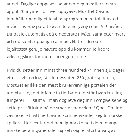
annet. Daglige oppgaver belønner deg mediterranean
opptil 20 mynter for hver oppgave. MostBet Casino
innehåller nemlig et lojalitetsprogram med totalt usted
nivåer, hvorav para to øverste emergeny room VIP-nivåer.
Du basic automatisk på e nederste nivået, samt etter hvert
och du samler poeng i casinoet, klatrer du opp
lojalitetsstigen. Jo høyere opp du kommer, jo bedre
vekslingskurs får du for poengene dine.
Hvis du setter inn minst three hundred kr innen sju dager
etter registrering, får du dessuten 250 gratisspinn. Ja,
MostBet er ikke den mest brukervennlige portalen der
utomhus, og det infame ta tid før du forstår hvordan ting
fungerer. Til slutt vil man dog leve deg inn i omgivelsene og
sette prissättning på de smarte snarveiene! Qbet On line
casino er et nytt nettcasino som henvender seg til norske
spillere. Her venter det nemlig norske nettsider, mange
norske betalingsmetoder og selvsagt et stort utvalg av