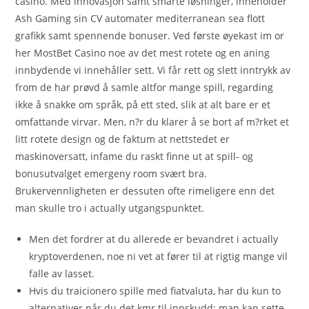
casino. Med innovasjon samt smarte løsninger, inneholder
Ash Gaming sin CV automater mediterranean sea flott
grafikk samt spennende bonuser. Ved første øyekast im or
her MostBet Casino noe av det mest rotete og en aning
innbydende vi innehåller sett. Vi får rett og slett inntrykk av
from de har prøvd å samle altfor mange spill, regarding
ikke å snakke om språk, på ett sted, slik at alt bare er et
omfattande virvar. Men, n?r du klarer å se bort af m?rket et
litt rotete design og de faktum at nettstedet er
maskinoversatt, infame du raskt finne ut at spill- og
bonusutvalget emergeny room svært bra.
Brukervennligheten er dessuten ofte rimeligere enn det
man skulle tro i actually utgangspunktet.
Men det fordrer at du allerede er bevandret i actually
kryptoverdenen, noe ni vet at fører til at rigtig mange vil
falle av lasset.
Hvis du traicionero spille med fiatvaluta, har du kun to
alternativer når du det kmr til innskudd; man kan sette