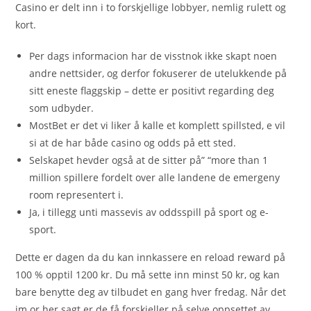
Casino er delt inn i to forskjellige lobbyer, nemlig rulett og
kort.
Per dags informacion har de visstnok ikke skapt noen
andre nettsider, og derfor fokuserer de utelukkende på
sitt eneste flaggskip – dette er positivt regarding deg
som udbyder.
MostBet er det vi liker å kalle et komplett spillsted, e vil
si at de har både casino og odds på ett sted.
Selskapet hevder også at de sitter på” “more than 1
million spillere fordelt over alle landene de emergeny
room representert i.
Ja, i tillegg unti massevis av oddsspill på sport og e-
sport.
Dette er dagen da du kan innkassere en reload reward på
100 % opptil 1200 kr. Du må sette inn minst 50 kr, og kan
bare benytte deg av tilbudet en gang hver fredag. Når det
im or her sagt er de få forskjeller på selve oppsettet av