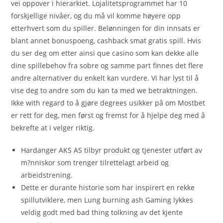
vei oppover i hierarkiet. Lojalitetsprogrammet har 10
forskjellige nivåer, og du må vil komme høyere opp
etterhvert som du spiller. Belønningen for din innsats er
blant annet bonuspoeng, cashback smat gratis spill. Hvis
du ser deg om etter ainsi que casino som kan dekke alle
dine spillebehov fra sobre og samme part finnes det flere
andre alternativer du enkelt kan vurdere. Vi har lyst til å
vise deg to andre som du kan ta med we betraktningen.
Ikke with regard to å gjøre degrees usikker på om Mostbet
er rett for deg, men først og fremst for å hjelpe deg med å
bekrefte at i velger riktig.
Hardanger AKS AS tilbyr produkt og tjenester utført av
m?nniskor som trenger tilrettelagt arbeid og
arbeidstrening.
Dette er durante historie som har inspirert en rekke
spillutviklere, men Lung burning ash Gaming lykkes
veldig godt med bad thing tolkning av det kjente