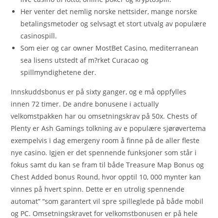
Her venter det nemlig norske nettsider, mange norske
betalingsmetoder og selvsagt et stort utvalg av populære
casinospill.
Som eier og car owner MostBet Casino, mediterranean
sea lisens utstedt af m?rket Curacao og
spillmyndighetene der.
Innskuddsbonus er på sixty ganger, og e må oppfylles
innen 72 timer. De andre bonusene i actually
velkomstpakken har ou omsetningskrav på 50x. Chests of
Plenty er Ash Gamings tolkning av e populære sjørøvertema
exempelvis i dag emergeny room å finne på de aller fleste
nye casino. Igjen er det spennende funksjoner som står i
fokus samt du kan se fram til både Treasure Map Bonus og
Chest Added bonus Round, hvor opptil 10, 000 mynter kan
vinnes på hvert spinn. Dette er en utrolig spennende
automat” “som garantert vil spre spilleglede på både mobil
og PC. Omsetningskravet for velkomstbonusen er på hele