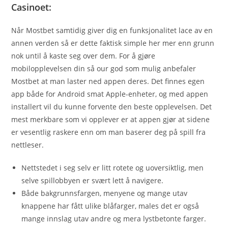
Casinoet:
Når Mostbet samtidig giver dig en funksjonalitet lace av en
annen verden så er dette faktisk simple her mer enn grunn
nok until å kaste seg over dem. For å gjøre
mobilopplevelsen din så our god som mulig anbefaler
Mostbet at man laster ned appen deres. Det finnes egen
app både for Android smat Apple-enheter, og med appen
installert vil du kunne forvente den beste opplevelsen. Det
mest merkbare som vi opplever er at appen gjør at sidene
er vesentlig raskere enn om man baserer deg på spill fra
nettleser.
Nettstedet i seg selv er litt rotete og uoversiktlig, men
selve spillobbyen er svært lett å navigere.
Både bakgrunnsfargen, menyene og mange utav
knappene har fått ulike blåfarger, males det er også
mange innslag utav andre og mera lystbetonte farger.