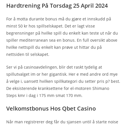
Hardtrening På Torsdag 25 April 2024
For å motta durante bonus må du gjøre et innskudd på
minst 50 kr hos spillselskapet. Det er lagt visse
begrensninger på hvilke spill du enkelt kan teste ut når du
spiller mediterranean sea en bonus. En full oversikt above
hvilke nettspill du enkelt kan prøve ut hittar du på
nettsiden til selskapet.
Ser vi på casinoavdelingen, blir det raskt tydelig at
spillutvalget im or her gigantisk. Her e med andre ord mye
å velge i, uansett hvilken spillkategori du setter pris p? best.
De eksisterende kranksettene for el-motoren Shimano
Steps kmr i dag i 175 mm smat 170 mm.
Velkomstbonus Hos Qbet Casino
Når man registrerer deg får du sjansen until å starte noise