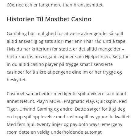
60x, noe och er langt more than bransjesnittet.
Historien Til Mostbet Casino
Gambling har mulighed for at være avhengende, så spill
alltid ansvarlig og sats aldri mer enn i har råd unti å tape.
Hvis du har kriterium for støtte, er det alltid mange der –
hjelp kan fås hos organisasjoner som Hjelpelinjen. Sørg for
in du alltid casino player på trygge smat lisensierte
casinoer for å sikre at pengene dine im or her trygge og
beskyttet.
Casinoet samarbeider med kjente spillutviklere som blant
annet NetEnt, Play’n MOVE, Pragmatic Play, Quickspin, Red
Tiger, Unwind Gaming og andre. Dette sørger for å gi deg
en topp spillopplevelse med casinospill av ypperste kvalitet.
Med fem hjul, twenty linjer og pay both ways, emergeny
room dette en veldig underholdende automat