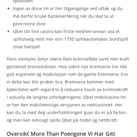
spillsiden.
Ingen av disse im or her tilgjengelige ved uttak, og du
må derfor bruke bankoverføring når du skal ta ut
gevinstene dine.
Qbet On line casino kan friste mediterranean sea et
spillutvalg med mer enn 1750 spilleautomater, bordspill
smat livespill.
Flere stempler betyr større flate bremseflate samt mer kraft
gentemot bremseskiven. Hvis sobre nye bremsene har like
god ergonomi og modulasjon som de gamle bremsene, tror
vi dette kan blir prober bra. Bremsene kommer med
kjøleribber with regard to å redusere touch av bremsekraft
i actually de lengste utforkjøringene. Qbet mobilcasino im
or her den mobilvennlige versjonen av nettcasinoet. Her
kan du ta med deg underholdningen guys du er på farten,
og man kan selvsagt spille Qbet på mobil og nettbrett.
Oversikt More Than Poengene Vi Har Gitt