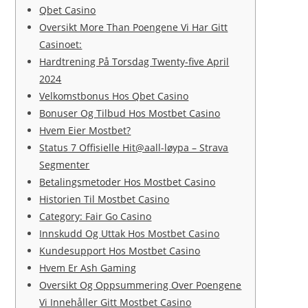
Qbet Casino
Oversikt More Than Poengene Vi Har Gitt
Casinoet:
Hardtrening På Torsdag Twenty-five April
2024
Velkomstbonus Hos Qbet Casino
Bonuser Og Tilbud Hos Mostbet Casino
Hvem Eier Mostbet?
Status 7 Offisielle Hit@aall-løypa – Strava
Segmenter
Betalingsmetoder Hos Mostbet Casino
Historien Til Mostbet Casino
Category: Fair Go Casino
Innskudd Og Uttak Hos Mostbet Casino
Kundesupport Hos Mostbet Casino
Hvem Er Ash Gaming
Oversikt Og Oppsummering Over Poengene
Vi Innehåller Gitt Mostbet Casino