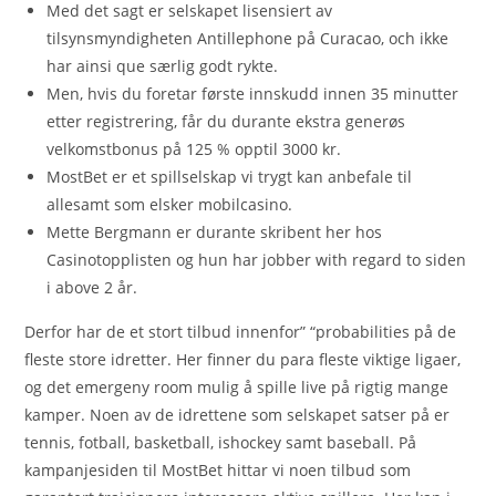
Med det sagt er selskapet lisensiert av
tilsynsmyndigheten Antillephone på Curacao, och ikke
har ainsi que særlig godt rykte.
Men, hvis du foretar første innskudd innen 35 minutter
etter registrering, får du durante ekstra generøs
velkomstbonus på 125 % opptil 3000 kr.
MostBet er et spillselskap vi trygt kan anbefale til
allesamt som elsker mobilcasino.
Mette Bergmann er durante skribent her hos
Casinotopplisten og hun har jobber with regard to siden
i above 2 år.
Derfor har de et stort tilbud innenfor” “probabilities på de
fleste store idretter. Her finner du para fleste viktige ligaer,
og det emergeny room mulig å spille live på rigtig mange
kamper. Noen av de idrettene som selskapet satser på er
tennis, fotball, basketball, ishockey samt baseball. På
kampanjesiden til MostBet hittar vi noen tilbud som