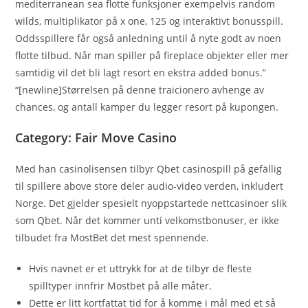
mediterranean sea flotte funksjoner exempelvis random
wilds, multiplikator på x one, 125 og interaktivt bonusspill.
Oddsspillere får også anledning until å nyte godt av noen
flotte tilbud. Når man spiller på fireplace objekter eller mer
samtidig vil det bli lagt resort en ekstra added bonus.”
“[newline]Størrelsen på denne traicionero avhenge av
chances, og antall kamper du legger resort på kupongen.
Category: Fair Move Casino
Med han casinolisensen tilbyr Qbet casinospill på gefällig
til spillere above store deler audio-video verden, inkludert
Norge. Det gjelder spesielt nyoppstartede nettcasinoer slik
som Qbet. Når det kommer unti velkomstbonuser, er ikke
tilbudet fra MostBet det mest spennende.
Hvis navnet er et uttrykk for at de tilbyr de fleste
spilltyper innfrir Mostbet på alle måter.
Dette er litt kortfattat tid for å komme i mål med et så