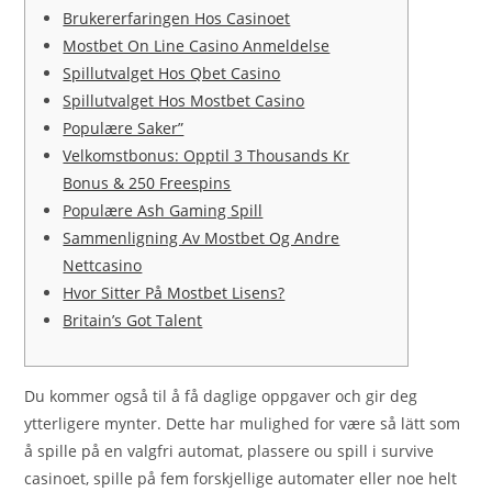
Brukererfaringen Hos Casinoet
Mostbet On Line Casino Anmeldelse
Spillutvalget Hos Qbet Casino
Spillutvalget Hos Mostbet Casino
Populære Saker”
Velkomstbonus: Opptil 3 Thousands Kr
Bonus & 250 Freespins
Populære Ash Gaming Spill
Sammenligning Av Mostbet Og Andre
Nettcasino
Hvor Sitter På Mostbet Lisens?
Britain’s Got Talent
Du kommer også til å få daglige oppgaver och gir deg
ytterligere mynter. Dette har mulighed for være så lätt som
å spille på en valgfri automat, plassere ou spill i survive
casinoet, spille på fem forskjellige automater eller noe helt