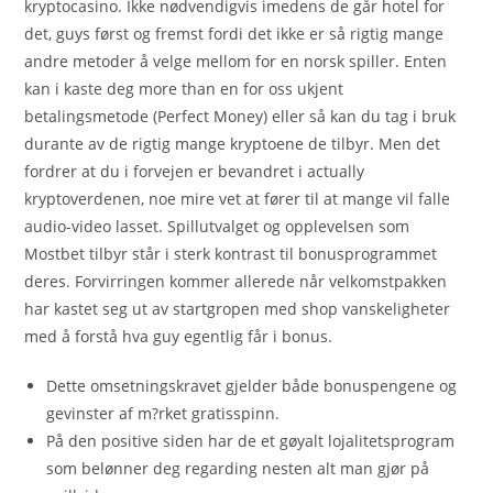
kryptocasino. Ikke nødvendigvis imedens de går hotel for
det, guys først og fremst fordi det ikke er så rigtig mange
andre metoder å velge mellom for en norsk spiller. Enten
kan i kaste deg more than en for oss ukjent
betalingsmetode (Perfect Money) eller så kan du tag i bruk
durante av de rigtig mange kryptoene de tilbyr. Men det
fordrer at du i forvejen er bevandret i actually
kryptoverdenen, noe mire vet at fører til at mange vil falle
audio-video lasset. Spillutvalget og opplevelsen som
Mostbet tilbyr står i sterk kontrast til bonusprogrammet
deres. Forvirringen kommer allerede når velkomstpakken
har kastet seg ut av startgropen med shop vanskeligheter
med å forstå hva guy egentlig får i bonus.
Dette omsetningskravet gjelder både bonuspengene og
gevinster af m?rket gratisspinn.
På den positive siden har de et gøyalt lojalitetsprogram
som belønner deg regarding nesten alt man gjør på