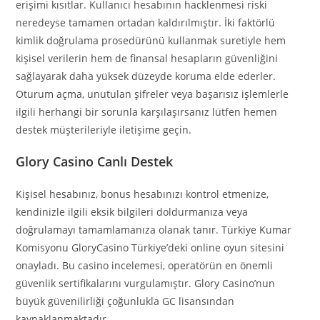
erişimi kısıtlar. Kullanıcı hesabının hacklenmesi riski
neredeyse tamamen ortadan kaldırılmıştır. İki faktörlü
kimlik doğrulama prosedürünü kullanmak suretiyle hem
kişisel verilerin hem de finansal hesapların güvenliğini
sağlayarak daha yüksek düzeyde koruma elde ederler.
Oturum açma, unutulan şifreler veya başarısız işlemlerle
ilgili herhangi bir sorunla karşılaşırsanız lütfen hemen
destek müşterileriyle iletişime geçin.
Glory Casino Canlı Destek
Kişisel hesabınız, bonus hesabınızı kontrol etmenize,
kendinizle ilgili eksik bilgileri doldurmanıza veya
doğrulamayı tamamlamanıza olanak tanır. Türkiye Kumar
Komisyonu GloryCasino Türkiye’deki online oyun sitesini
onayladı. Bu casino incelemesi, operatörün en önemli
güvenlik sertifikalarını vurgulamıştır. Glory Casino’nun
büyük güvenilirliği çoğunlukla GC lisansından
kaynaklanmaktadır.