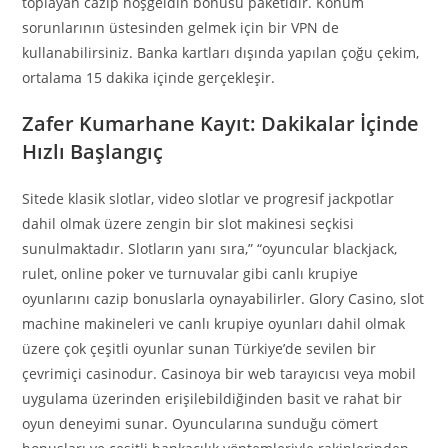
toplayan cazip hoşgeldin bonusu paketidir. Konum
sorunlarının üstesinden gelmek için bir VPN de
kullanabilirsiniz. Banka kartları dışında yapılan çoğu çekim,
ortalama 15 dakika içinde gerçekleşir.
Zafer Kumarhane Kayıt: Dakikalar İçinde
Hızlı Başlangıç
Sitede klasik slotlar, video slotlar ve progresif jackpotlar
dahil olmak üzere zengin bir slot makinesi seçkisi
sunulmaktadır. Slotların yanı sıra,” “oyuncular blackjack,
rulet, online poker ve turnuvalar gibi canlı krupiye
oyunlarını cazip bonuslarla oynayabilirler. Glory Casino, slot
machine makineleri ve canlı krupiye oyunları dahil olmak
üzere çok çeşitli oyunlar sunan Türkiye’de sevilen bir
çevrimiçi casinodur. Casinoya bir web tarayıcısı veya mobil
uygulama üzerinden erişilebildiğinden basit ve rahat bir
oyun deneyimi sunar. Oyuncularına sunduğu cömert