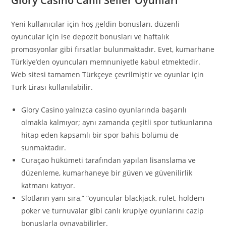
Glory Casino Canlı Seller Oyunları
Yeni kullanıcılar için hoş geldin bonusları, düzenli
oyuncular için ise depozit bonusları ve haftalık
promosyonlar gibi fırsatlar bulunmaktadır. Evet, kumarhane
Türkiye’den oyuncuları memnuniyetle kabul etmektedir.
Web sitesi tamamen Türkçeye çevrilmiştir ve oyunlar için
Türk Lirası kullanılabilir.
Glory Casino yalnızca casino oyunlarında başarılı
olmakla kalmıyor; aynı zamanda çeşitli spor tutkunlarına
hitap eden kapsamlı bir spor bahis bölümü de
sunmaktadır.
Curaçao hükümeti tarafından yapılan lisanslama ve
düzenleme, kumarhaneye bir güven ve güvenilirlik
katmanı katıyor.
Slotların yanı sıra,” “oyuncular blackjack, rulet, holdem
poker ve turnuvalar gibi canlı krupiye oyunlarını cazip
bonuslarla oynayabilirler.