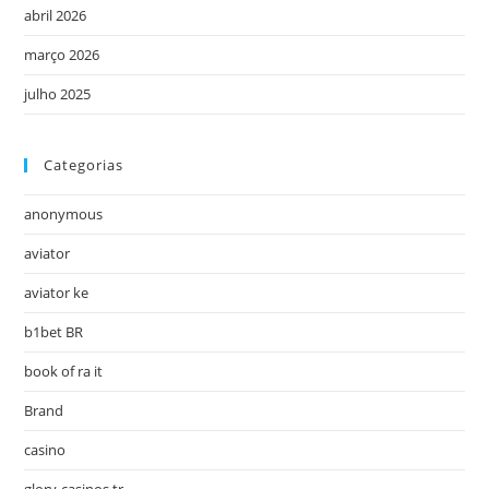
abril 2026
março 2026
julho 2025
Categorias
anonymous
aviator
aviator ke
b1bet BR
book of ra it
Brand
casino