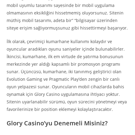
mobil uyumlu tasarımı sayesinde bir mobil uygulama
olmamasının eksikliğini hissetmemiş oluyorsunuz. Sitenin
müthiş mobil tasarımı, adeta bir” “bilgisayar üzerinden
siteye erişim sağlıyormuşsunuz gibi hissettirmeyi başarıyor.
İlk olarak, çevrimiçi kumarhane kullanımı kolaydır ve
oyuncular aradıkları oyunu saniyeler içinde bulunabilirler.
İkincisi, kumarhane, ilk em virtude de yatırma bonusunun
merkezinde yer aldığı kapsamlı bir promosyon programı
sunar. Üçüncüsü, kumarhane, iki tanınmış geliştirici olan
Evolution Gaming ve Pragmatic Play’den zengin bir canlı
oyun yelpazesi sunar. Oyuncuların mobil cihazlarda bahis
oynamak için Glory Casino uygulamasına ihtiyacı yoktur.
Sitenin uyarlanabilir sürümü, oyun sürecini yönetmeyi veya
favorilerinize bir position eklemeyi kolaylaştıracaktır.
Glory Casino’yu Denemeli Misiniz?