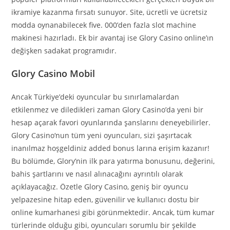
ikramiye kazanma fırsatı sunuyor. Site, ücretli ve ücretsiz
modda oynanabilecek five. 000’den fazla slot machine
makinesi hazırladı. Ek bir avantaj ise Glory Casino online’ın
değişken sadakat programıdır.
Glory Casino Mobil
Ancak Türkiye’deki oyuncular bu sınırlamalardan
etkilenmez ve diledikleri zaman Glory Casino’da yeni bir
hesap açarak favori oyunlarında şanslarını deneyebilirler.
Glory Casino‘nun tüm yeni oyuncuları, sizi şaşırtacak
inanılmaz hoşgeldiniz added bonus larına erişim kazanır!
Bu bölümde, Glory’nin ilk para yatırma bonusunu, değerini,
bahis şartlarını ve nasıl alınacağını ayrıntılı olarak
açıklayacağız. Özetle Glory Casino, geniş bir oyuncu
yelpazesine hitap eden, güvenilir ve kullanıcı dostu bir
online kumarhanesi gibi görünmektedir. Ancak, tüm kumar
türlerinde olduğu gibi, oyuncuları sorumlu bir şekilde