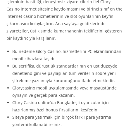
işleminin basitliği, deneyimsiz ziyaretçilerin fiel Glory
Casino internet sitesine kaydolmasını ve birinci sınıf on the
internet casino hizmetlerinin ve slot oyunlarının keyfini
çıkarmasını kolaylaştırır. Ana sayfaya geldiklerinde
ziyaretçiler, üst kısımda kumarhanenin tekliflerini gösteren
bir kaydırıcıyla karşılanır.
Bu nedenle Glory Casino, hizmetlerini PC ekranlarından
mobil cihazlara taşıdı.
Bu sertifika, dürüstlük standartlarının en üst düzeyde
denetlendiğini ve paylaşılan tüm verilerin sobre yeni
şifreleme yazılımıyla korunduğunu ifade etmektedir.
Glorycasino mobil uygulamasında veya masaüstünde
oynayın ve gerçek para kazanın.
Glory Casino online’da Bangladeşli oyuncular için
hazırlanmış özel bonus fırsatlarını keşfedin.
Siteye para yatırmak için birçok farklı para yatırma
yöntemi kullanabilirsiniz.