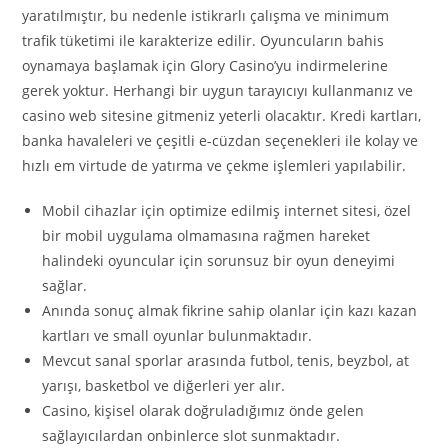
yaratılmıştır, bu nedenle istikrarlı çalışma ve minimum
trafik tüketimi ile karakterize edilir. Oyuncuların bahis
oynamaya başlamak için Glory Casino’yu indirmelerine
gerek yoktur. Herhangi bir uygun tarayıcıyı kullanmanız ve
casino web sitesine gitmeniz yeterli olacaktır. Kredi kartları,
banka havaleleri ve çeşitli e-cüzdan seçenekleri ile kolay ve
hızlı em virtude de yatırma ve çekme işlemleri yapılabilir.
Mobil cihazlar için optimize edilmiş internet sitesi, özel
bir mobil uygulama olmamasına rağmen hareket
halindeki oyuncular için sorunsuz bir oyun deneyimi
sağlar.
Anında sonuç almak fikrine sahip olanlar için kazı kazan
kartları ve small oyunlar bulunmaktadır.
Mevcut sanal sporlar arasında futbol, tenis, beyzbol, at
yarışı, basketbol ve diğerleri yer alır.
Casino, kişisel olarak doğruladığımız önde gelen
sağlayıcılardan onbinlerce slot sunmaktadır.