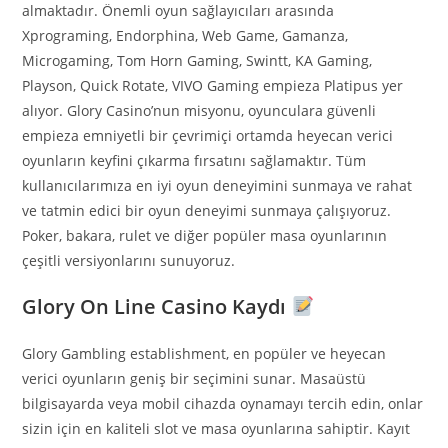
almaktadır. Önemli oyun sağlayıcıları arasında
Xprograming, Endorphina, Web Game, Gamanza,
Microgaming, Tom Horn Gaming, Swintt, KA Gaming,
Playson, Quick Rotate, VIVO Gaming empieza Platipus yer
alıyor. Glory Casino’nun misyonu, oyunculara güvenli
empieza emniyetli bir çevrimiçi ortamda heyecan verici
oyunların keyfini çıkarma fırsatını sağlamaktır. Tüm
kullanıcılarımıza en iyi oyun deneyimini sunmaya ve rahat
ve tatmin edici bir oyun deneyimi sunmaya çalışıyoruz.
Poker, bakara, rulet ve diğer popüler masa oyunlarının
çeşitli versiyonlarını sunuyoruz.
Glory On Line Casino Kaydı
Glory Gambling establishment, en popüler ve heyecan
verici oyunların geniş bir seçimini sunar. Masaüstü
bilgisayarda veya mobil cihazda oynamayı tercih edin, onlar
sizin için en kaliteli slot ve masa oyunlarına sahiptir. Kayıt