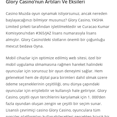
Glory Casino’nun Artıları Ve Eksileri
Casino Muzda oyun oynamak istiyorsunuz, ancak nereden
başlayacağınızı bilmiyor musunuz? Glory Casino, YASHA
Limited şirketi tarafından işletilmektedir ve Curacao Kumar
Komisyonu’ndan #365/JAZ lisans numarasıyla lisans
almıştır. Glory Casino’deki slotların önemli bir çoğunluğu
mevcut bedava Oyna.
Mobil cihazlar için optimize edilmiş web sitesi, özel bir
mobil uygulama olmamasına rağmen hareket halindeki
oyuncular için sorunsuz bir oyun deneyimi sağlar. Hem
geleneksel hem de dijital para birimleri dahil olmak üzere
ödeme seçeneklerinin çeşitliliği, onu dünya çapındaki
oyuncular için erişilebilir ve kullanışlı hale getiriyor. Glory
Casino, çeşitli oyun tercihlerini karşılamak için 1. 000’den
fazla oyundan oluşan zengin ve çeşitli bir seçim sunar.
Lisanslı çevrimiçi casino Glory Casino, oyunculara tüm
popüler platformları kullanabilecekleri gerçekten büyük bir