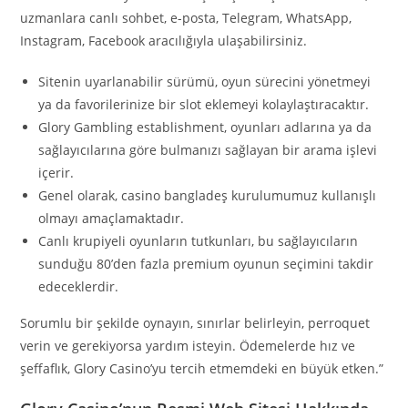
uzmanlara canlı sohbet, e-posta, Telegram, WhatsApp,
Instagram, Facebook aracılığıyla ulaşabilirsiniz.
Sitenin uyarlanabilir sürümü, oyun sürecini yönetmeyi
ya da favorilerinize bir slot eklemeyi kolaylaştıracaktır.
Glory Gambling establishment, oyunları adlarına ya da
sağlayıcılarına göre bulmanızı sağlayan bir arama işlevi
içerir.
Genel olarak, casino bangladeş kurulumumuz kullanışlı
olmayı amaçlamaktadır.
Canlı krupiyeli oyunların tutkunları, bu sağlayıcıların
sunduğu 80’den fazla premium oyunun seçimini takdir
edeceklerdir.
Sorumlu bir şekilde oynayın, sınırlar belirleyin, perroquet
verin ve gerekiyorsa yardım isteyin. Ödemelerde hız ve
şeffaflık, Glory Casino’yu tercih etmemdeki en büyük etken.”