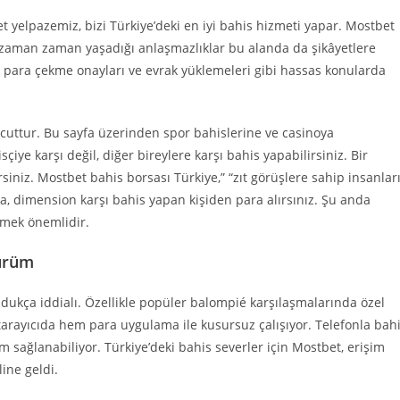
 yelpazemiz, bizi Türkiye’deki en iyi bahis hizmeti yapar. Mostbet
n zaman zaman yaşadığı anlaşmazlıklar bu alanda da şikâyetlere
rı, para çekme onayları ve evrak yüklemeleri gibi hassas konularda
uttur. Bu sayfa üzerinden spor bahislerine ve casinoya
çiye karşı değil, diğer bireylere karşı bahis yapabilirsiniz. Bir
niz. Mostbet bahis borsası Türkiye,” “zıt görüşlere sahip insanlar
rsa, dimension karşı bahis yapan kişiden para alırsınız. Şu anda
tmek önemlidir.
Sürüm
ldukça iddialı. Özellikle popüler balompié karşılaşmalarında özel
arayıcıda hem para uygulama ile kusursuz çalışıyor. Telefonla bah
 sağlanabiliyor. Türkiye’deki bahis severler için Mostbet, erişim
ine geldi.