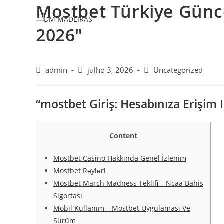
Mostbet Türkiye Günce
Ir
para
2026″
o
conteúdo
Autor
Post
Categoria
admin
julho 3, 2026
Uncategorized
do
publicado:
do
post:
post:
“mostbet Giriş: Hesabınıza Erişim I
Content
Mostbet Casino Hakkında Genel İzlenim
Mostbet Rəyləri
Mostbet March Madness Teklifi – Ncaa Bahis
Sigortası
Mobil Kullanım – Mostbet Uygulaması Ve
Sürüm