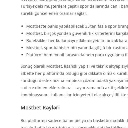
Türkiye’deki müşterilere çeşitli spor dallarında canlı 
sürekli güncellenen oranlar sağlar.
Mostbet’te bahis yapılabilecek 35’ten fazla spor bran
Mostbet, birçok yönden güvenilirlik kriterlerini karşı
Bu eksikler her kullanıcıyı etkilemeyebilir; ancak ka
Mostbet, spor bahislerinin yanında güçlü bir casino a
Platform hem mobil tarayıcıda hem para uygulama ile
Sonuç olarak Mostbet, lisanslı yapısı ve teknik altyapısıyl
Elbette her platformda olduğu gibi dikkatli olmak, kurall
sunduğu destek hızına empieza çözüm odaklı yaklaşımına 
sadece dinlemekle kalmaz — aynı zamanda aktif şekilde 
kombinasyonu, kullanıcılar için yeterli olacak çeşitlilikt
Mostbet Rəyləri
Bu, platformu sadece balompié ya da basketbol odaklı değ
havale, hatta bazı kripto para seçeneklerini destekliyor. 