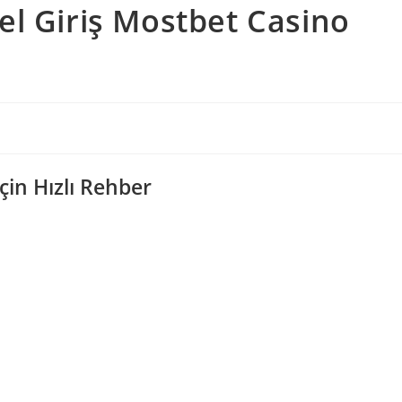
l Giriş Mostbet Casino
Sob
çin Hızlı Rehber