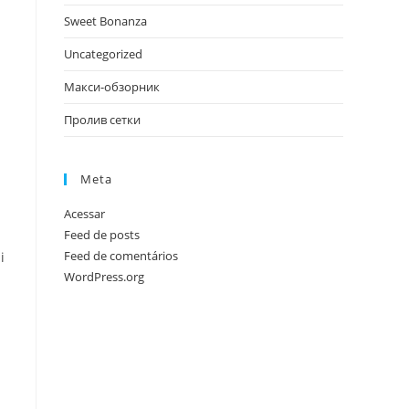
Sweet Bonanza
Uncategorized
Макси-обзорник
Пролив сетки
Meta
Acessar
Feed de posts
Feed de comentários
i
WordPress.org