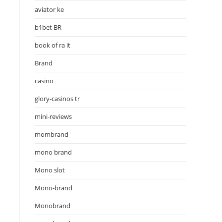
aviator ke
b1bet BR
book of ra it
Brand
casino
glory-casinos tr
mini-reviews
mombrand
mono brand
Mono slot
Mono-brand
Monobrand