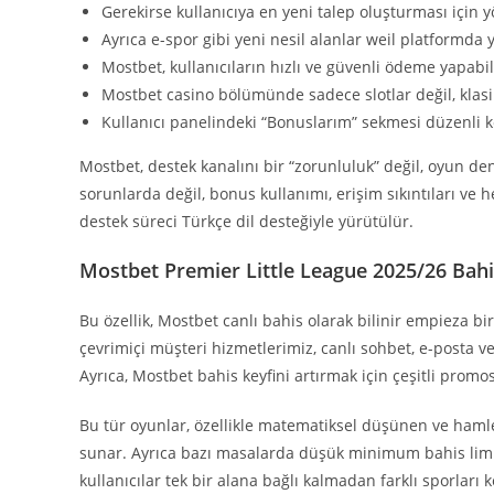
Gerekirse kullanıcıya en yeni talep oluşturması için y
Ayrıca e-spor gibi yeni nesil alanlar weil platformda y
Mostbet, kullanıcıların hızlı ve güvenli ödeme yapabil
Mostbet casino bölümünde sadece slotlar değil, klasi
Kullanıcı panelindeki “Bonuslarım” sekmesi düzenli ko
Mostbet, destek kanalını bir “zorunluluk” değil, oyun de
sorunlarda değil, bonus kullanımı, erişim sıkıntıları ve
destek süreci Türkçe dil desteğiyle yürütülür.
Mostbet Premier Little League 2025/26 Bahi
Bu özellik, Mostbet canlı bahis olarak bilinir empieza bi
çevrimiçi müşteri hizmetlerimiz, canlı sohbet, e-posta v
Ayrıca, Mostbet bahis keyfini artırmak için çeşitli promos
Bu tür oyunlar, özellikle matematiksel düşünen ve haml
sunar. Ayrıca bazı masalarda düşük minimum bahis limi
kullanıcılar tek bir alana bağlı kalmadan farklı sporları 