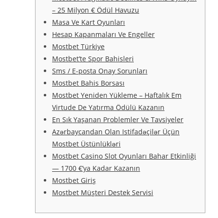
– 25 Milyon € Ödül Havuzu
Masa Ve Kart Oyunları
Hesap Kapanmaları Ve Engeller
Моstbеt Тürkіуе
Mostbet’te Spor Bahisleri
Sms / E-posta Onay Sorunları
Mostbet Bahis Borsası
Mostbet Yeniden Yükleme – Haftalık Em
Virtude De Yatırma Ödülü Kazanın
En Sık Yaşanan Problemler Ve Tavsiyeler
Azərbaycandan Olan Istifadəçilər Üçün
Mostbet Üstünlükləri
Mostbet Casino Slot Oyunları Bahar Etkinliği
— 1700 €’ya Kadar Kazanın
Mostbet Giriş
Mostbet Müşteri Destek Servisi