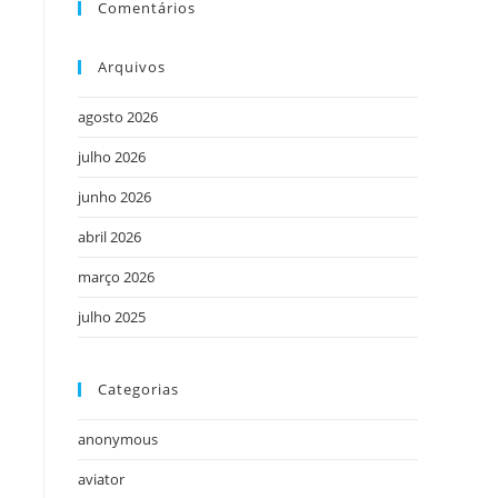
Comentários
Arquivos
agosto 2026
julho 2026
junho 2026
abril 2026
março 2026
julho 2025
Categorias
anonymous
aviator